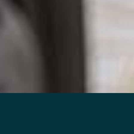
Van warm onthaal tot
warm bad